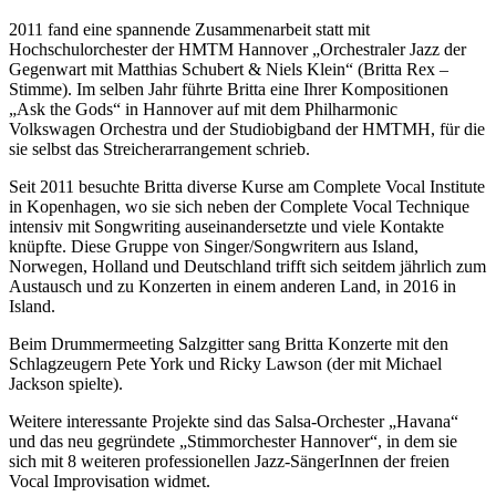
2011 fand eine spannende Zusammenarbeit statt mit
Hochschulorchester der HMTM Hannover „Orchestraler Jazz der
Gegenwart mit Matthias Schubert & Niels Klein“ (Britta Rex –
Stimme). Im selben Jahr führte Britta eine Ihrer Kompositionen
„Ask the Gods“ in Hannover auf mit dem Philharmonic
Volkswagen Orchestra und der Studiobigband der HMTMH, für die
sie selbst das Streicherarrangement schrieb.
Seit 2011 besuchte Britta diverse Kurse am Complete Vocal Institute
in Kopenhagen, wo sie sich neben der Complete Vocal Technique
intensiv mit Songwriting auseinandersetzte und viele Kontakte
knüpfte. Diese Gruppe von Singer/Songwritern aus Island,
Norwegen, Holland und Deutschland trifft sich seitdem jährlich zum
Austausch und zu Konzerten in einem anderen Land, in 2016 in
Island.
Beim Drummermeeting Salzgitter sang Britta Konzerte mit den
Schlagzeugern Pete York und Ricky Lawson (der mit Michael
Jackson spielte).
Weitere interessante Projekte sind das Salsa-Orchester „Havana“
und das neu gegründete „Stimmorchester Hannover“, in dem sie
sich mit 8 weiteren professionellen Jazz-SängerInnen der freien
Vocal Improvisation widmet.