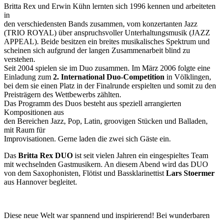
Britta Rex und Erwin Kühn lernten sich 1996 kennen und arbeiteten
in
den verschiedensten Bands zusammen, vom konzertanten Jazz
(TRIO ROYAL) über anspruchsvoller Unterhaltungsmusik (JAZZ
APPEAL). Beide besitzen ein breites musikalisches Spektrum und
scheinen sich aufgrund der langen Zusammenarbeit blind zu
verstehen.
Seit 2004 spielen sie im Duo zusammen. Im März 2006 folgte eine
Einladung zum
2. International Duo-Competition
in Völklingen,
bei dem sie einen Platz in der Finalrunde erspielten und somit zu den
Preisträgern des Wettbewerbs zählten.
Das Programm des Duos besteht aus speziell arrangierten
Kompositionen aus
den Bereichen Jazz, Pop, Latin, groovigen Stücken und Balladen,
mit Raum für
Improvisationen. Gerne laden die zwei sich Gäste ein.
Das
Britta Rex DUO
ist seit vielen Jahren ein eingespieltes Team
mit wechselnden Gastmusikern. An diesem Abend wird das DUO
von dem Saxophonisten, Flötist und Bassklarinettist
Lars Stoermer
aus Hannover begleitet.
Diese neue Welt war spannend und inspirierend! Bei wunderbaren