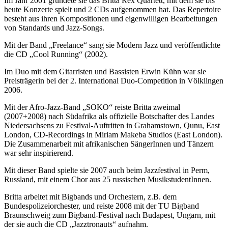
Im Jahr 2001 gründete sie das Britta Rex Quartett, mit dem sie bis
heute Konzerte spielt und 2 CDs aufgenommen hat. Das Repertoire
besteht aus ihren Kompositionen und eigenwilligen Bearbeitungen
von Standards und Jazz-Songs.
Mit der Band „Freelance“ sang sie Modern Jazz und veröffentlichte
die CD „Cool Running“ (2002).
Im Duo mit dem Gitarristen und Bassisten Erwin Kühn war sie
Preisträgerin bei der 2. International Duo-Competition in Völklingen
2006.
Mit der Afro-Jazz-Band „SOKO“ reiste Britta zweimal
(2007+2008) nach Südafrika als offizielle Botschafter des Landes
Niedersachsens zu Festival-Auftritten in Grahamstown, Qunu, East
London, CD-Recordings in Miriam Makeba Studios (East London).
Die Zusammenarbeit mit afrikanischen SängerInnen und Tänzern
war sehr inspirierend.
Mit dieser Band spielte sie 2007 auch beim Jazzfestival in Perm,
Russland, mit einem Chor aus 25 russischen MusikstudentInnen.
Britta arbeitet mit Bigbands und Orchestern, z.B. dem
Bundespolizeiorchester, und reiste 2008 mit der TU Bigband
Braunschweig zum Bigband-Festival nach Budapest, Ungarn, mit
der sie auch die CD „Jazztronauts“ aufnahm.