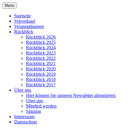
Zum
Menü
Inhalt
Kulturverein Papenteich e.V.
springen
Startseite
Vorverkauf
Veranstaltungen
Rückblick
Rückblick 2026
Rückblick 2025
Rückblick 2024
Rückblick 2023
Rückblick 2022
Rückblick 2021
Rückblick 2020
Rückblick 2019
Rückblick 2018
Rückblick 2017
Über uns
Hier können Sie unseren Newsletter abonnieren:
Über uns
Mitglied werden
Satzung
Impressum
Datenschutz