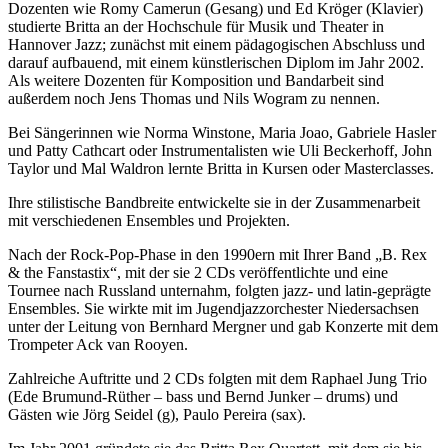
Dozenten wie Romy Camerun (Gesang) und Ed Kröger (Klavier)
studierte Britta an der Hochschule für Musik und Theater in
Hannover Jazz; zunächst mit einem pädagogischen Abschluss und
darauf aufbauend, mit einem künstlerischen Diplom im Jahr 2002.
Als weitere Dozenten für Komposition und Bandarbeit sind
außerdem noch Jens Thomas und Nils Wogram zu nennen.
Bei Sängerinnen wie Norma Winstone, Maria Joao, Gabriele Hasler
und Patty Cathcart oder Instrumentalisten wie Uli Beckerhoff, John
Taylor und Mal Waldron lernte Britta in Kursen oder Masterclasses.
Ihre stilistische Bandbreite entwickelte sie in der Zusammenarbeit
mit verschiedenen Ensembles und Projekten.
Nach der Rock-Pop-Phase in den 1990ern mit Ihrer Band „B. Rex
& the Fanstastix“, mit der sie 2 CDs veröffentlichte und eine
Tournee nach Russland unternahm, folgten jazz- und latin-geprägte
Ensembles. Sie wirkte mit im Jugendjazzorchester Niedersachsen
unter der Leitung von Bernhard Mergner und gab Konzerte mit dem
Trompeter Ack van Rooyen.
Zahlreiche Auftritte und 2 CDs folgten mit dem Raphael Jung Trio
(Ede Brumund-Rüther – bass und Bernd Junker – drums) und
Gästen wie Jörg Seidel (g), Paulo Pereira (sax).