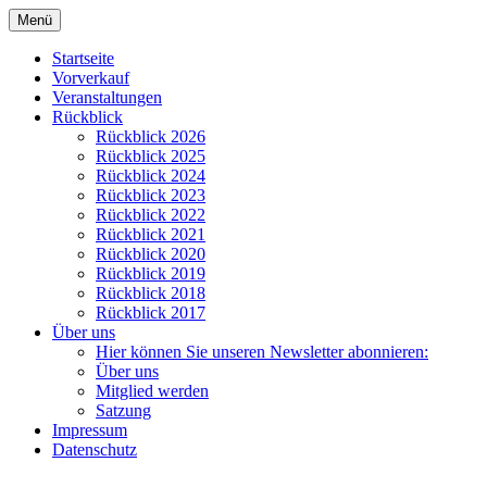
Zum
Menü
Inhalt
Kulturverein Papenteich e.V.
springen
Startseite
Vorverkauf
Veranstaltungen
Rückblick
Rückblick 2026
Rückblick 2025
Rückblick 2024
Rückblick 2023
Rückblick 2022
Rückblick 2021
Rückblick 2020
Rückblick 2019
Rückblick 2018
Rückblick 2017
Über uns
Hier können Sie unseren Newsletter abonnieren:
Über uns
Mitglied werden
Satzung
Impressum
Datenschutz