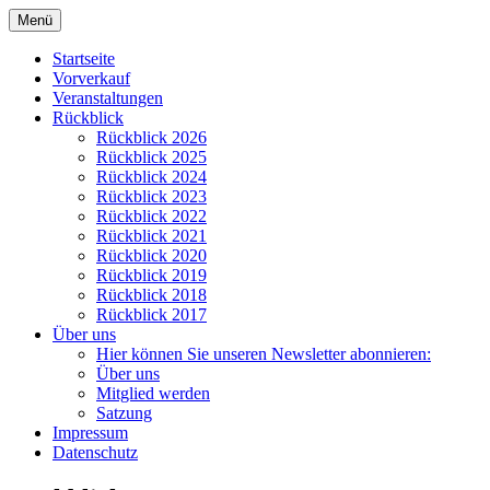
Zum
Menü
Inhalt
Kulturverein Papenteich e.V.
springen
Startseite
Vorverkauf
Veranstaltungen
Rückblick
Rückblick 2026
Rückblick 2025
Rückblick 2024
Rückblick 2023
Rückblick 2022
Rückblick 2021
Rückblick 2020
Rückblick 2019
Rückblick 2018
Rückblick 2017
Über uns
Hier können Sie unseren Newsletter abonnieren:
Über uns
Mitglied werden
Satzung
Impressum
Datenschutz