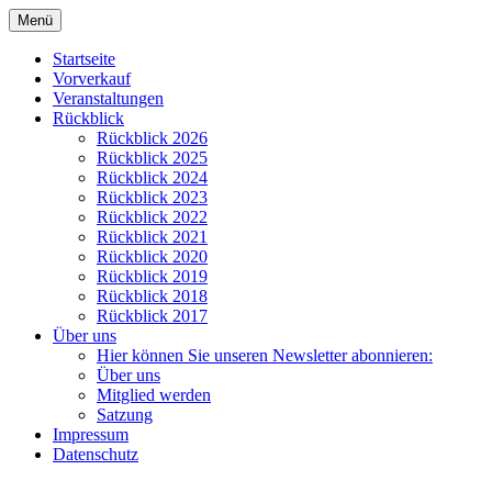
Zum
Menü
Inhalt
Kulturverein Papenteich e.V.
springen
Startseite
Vorverkauf
Veranstaltungen
Rückblick
Rückblick 2026
Rückblick 2025
Rückblick 2024
Rückblick 2023
Rückblick 2022
Rückblick 2021
Rückblick 2020
Rückblick 2019
Rückblick 2018
Rückblick 2017
Über uns
Hier können Sie unseren Newsletter abonnieren:
Über uns
Mitglied werden
Satzung
Impressum
Datenschutz