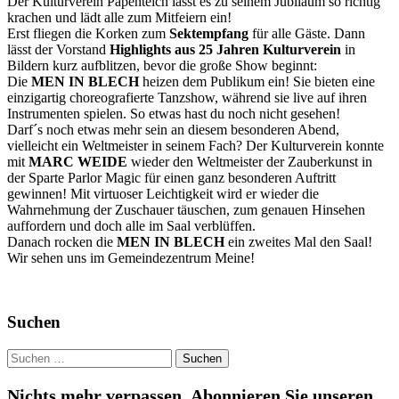
Der Kulturverein Papenteich lässt es zu seinem Jubiläum so richtig
krachen und lädt alle zum Mitfeiern ein!
Erst fliegen die Korken zum
Sektempfang
für alle Gäste. Dann
lässt der Vorstand
Highlights aus 25 Jahren
Kulturverein
in
Bildern kurz aufblitzen, bevor die große Show beginnt:
Die
MEN IN BLECH
heizen dem Publikum ein! Sie bieten eine
einzigartig choreografierte Tanzshow, während sie live auf ihren
Instrumenten spielen. So etwas hast du noch nicht gesehen!
Darf´s noch etwas mehr sein an diesem besonderen Abend,
vielleicht ein Weltmeister in seinem Fach? Der Kulturverein konnte
mit
MARC WEIDE
wieder den Weltmeister der Zauberkunst in
der Sparte Parlor Magic für einen ganz besonderen Auftritt
gewinnen! Mit virtuoser Leichtigkeit wird er wieder die
Wahrnehmung der Zuschauer täuschen, zum genauen Hinsehen
auffordern und doch alle im Saal verblüffen.
Danach rocken die
MEN IN BLECH
ein zweites Mal den Saal!
Wir sehen uns im Gemeindezentrum Meine!
Suchen
Suchen
nach:
Nichts mehr verpassen
.
Abonnieren Sie unseren