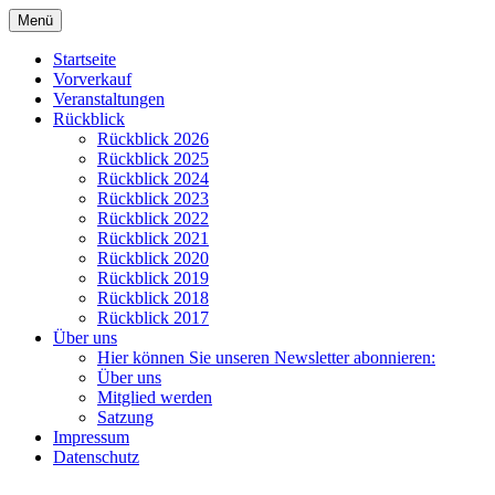
Zum
Menü
Inhalt
Kulturverein Papenteich e.V.
springen
Startseite
Vorverkauf
Veranstaltungen
Rückblick
Rückblick 2026
Rückblick 2025
Rückblick 2024
Rückblick 2023
Rückblick 2022
Rückblick 2021
Rückblick 2020
Rückblick 2019
Rückblick 2018
Rückblick 2017
Über uns
Hier können Sie unseren Newsletter abonnieren:
Über uns
Mitglied werden
Satzung
Impressum
Datenschutz