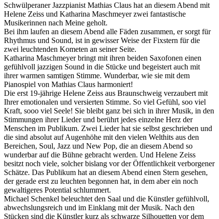
Schwülperaner Jazzpianist Mathias Claus hat an diesem Abend mit
Helene Zeiss und Katharina Maschmeyer zwei fantastische
Musikerinnen nach Meine geholt.
Bei ihm laufen an diesem Abend alle Fäden zusammen, er sorgt für
Rhythmus und Sound, ist in gewisser Weise der Fixstern für die
zwei leuchtenden Kometen an seiner Seite.
Katharina Maschmeyer bringt mit ihren beiden Saxofonen einen
gefühlvoll jazzigen Sound in die Stücke und begeistert auch mit
ihrer warmen samtigen Stimme. Wunderbar, wie sie mit dem
Pianospiel von Mathias Claus harmoniert!
Die erst 19-jährige Helene Zeiss aus Braunschweig verzaubert mit
Ihrer emotionalen und versierten Stimme. So viel Gefühl, soo viel
Kraft, sooo viel Seele! Sie bleibt ganz bei sich in ihrer Musik, in den
Stimmungen ihrer Lieder und berührt jedes einzelne Herz der
Menschen im Publikum. Zwei Lieder hat sie selbst geschrieben und
die sind absolut auf Augenhöhe mit den vielen Welthits aus den
Bereichen, Soul, Jazz und New Pop, die an diesem Abend so
wunderbar auf die Bühne gebracht werden. Und Helene Zeiss
besitzt noch viele, solcher bislang vor der Öffentlichkeit verborgener
Schätze. Das Publikum hat an diesem Abend einen Stern gesehen,
der gerade erst zu leuchten begonnen hat, in dem aber ein noch
gewaltigeres Potential schlummert.
Michael Schenkel beleuchtet den Saal und die Künstler gefühlvoll,
abwechslungsreich und im Einklang mit der Musik. Nach den
Stücken sind die Künstler kurz als schwarze Silhouetten vor dem