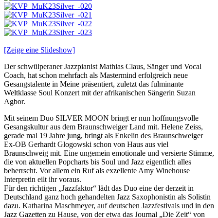
[Zeige eine Slideshow]
Der schwülperaner Jazzpianist Mathias Claus, Sänger und Vocal
Coach, hat schon mehrfach als Mastermind erfolgreich neue
Gesangstalente in Meine präsentiert, zuletzt das fulminante
Weltklasse Soul Konzert mit der afrikanischen Sängerin Suzan
Agbor.
Mit seinem Duo SILVER MOON bringt er nun hoffnungsvolle
Gesangskultur aus dem Braunschweiger Land mit. Helene Zeiss,
gerade mal 19 Jahre jung, bringt als Enkelin des Braunschweiger
Ex-OB Gerhardt Glogowski schon von Haus aus viel
Braunschweig mit. Eine ungemein emotionale und versierte Stimme,
die von aktuellen Popcharts bis Soul und Jazz eigentlich alles
beherrscht. Vor allem ein Ruf als exzellente Amy Winehouse
Interpretin eilt ihr voraus.
Für den richtigen „Jazzfaktor“ lädt das Duo eine der derzeit in
Deutschland ganz hoch gehandelten Jazz Saxophonistin als Solistin
dazu. Katharina Maschmeyer, auf deutschen Jazzfestivals und in den
Jazz Gazetten zu Hause, von der etwa das Journal „Die Zeit“ von