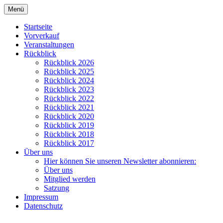
Zum
Menü
Inhalt
Kulturverein Papenteich e.V.
springen
Startseite
Vorverkauf
Veranstaltungen
Rückblick
Rückblick 2026
Rückblick 2025
Rückblick 2024
Rückblick 2023
Rückblick 2022
Rückblick 2021
Rückblick 2020
Rückblick 2019
Rückblick 2018
Rückblick 2017
Über uns
Hier können Sie unseren Newsletter abonnieren:
Über uns
Mitglied werden
Satzung
Impressum
Datenschutz