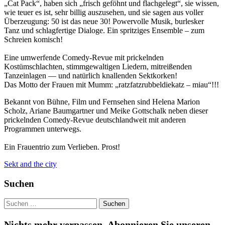
„Cat Pack“, haben sich „frisch geföhnt und flachgelegt“, sie wissen,
wie teuer es ist, sehr billig auszusehen, und sie sagen aus voller
Überzeugung: 50 ist das neue 30! Powervolle Musik, burlesker
Tanz und schlagfertige Dialoge. Ein spritziges Ensemble – zum
Schreien komisch!
Eine umwerfende Comedy-Revue mit prickelnden
Kostümschlachten, stimmgewaltigen Liedern, mitreißenden
Tanzeinlagen — und natürlich knallenden Sektkorken!
Das Motto der Frauen mit Mumm: „ratzfatzrubbeldiekatz – miau“!!!
Bekannt von Bühne, Film und Fernsehen sind Helena Marion
Scholz, Ariane Baumgartner und Meike Gottschalk neben dieser
prickelnden Comedy-Revue deutschlandweit mit anderen
Programmen unterwegs.
Ein Frauentrio zum Verlieben. Prost!
Sekt and the city
Suchen
Suchen
nach:
Nichts mehr verpassen
.
Abonnieren Sie unseren